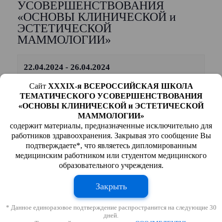
УСОВЕРШЕНСТВОВАНИЯ
«ОСНОВЫ КЛИНИЧЕСКОЙ и
ЭСТЕТИЧЕСКОЙ
МАММОЛОГИИ»
22.04.2024
-
26.04.2024
Сайт
XXXIX-я ВСЕРОССИЙСКАЯ ШКОЛА
МИНИСТЕРСТВО ЗДРАВООХРАНЕНИЯ РОССИЙСКОЙ
ТЕМАТИЧЕСКОГО УСОВЕРШЕНСТВОВАНИЯ
ФЕДЕРАЦИИ
«ОСНОВЫ КЛИНИЧЕСКОЙ и ЭСТЕТИЧЕСКОЙ
МАММОЛОГИИ»
ФГБУ «Национальный медицинский исследовательский
содержит материалы, предназначенные исключительно для
центр радиологии» МЗ РФ
работников здравоохранения. Закрывая это сообщение Вы
подтверждаете*, что являетесь дипломированным
филиал МНИОИ им.П.А. Герцена
медицинским работником или студентом медицинского
«Национальный Центр Онкологии Репродуктивных
образовательного учреждения.
Органов»
Закрыть
(маммология, гинекология, андрология)
РОССИЙСКАЯ АССОЦИАЦИЯ МАММОЛОГОВ,
* Данное единоразовое подтверждение распространится на следующие 30
дней.