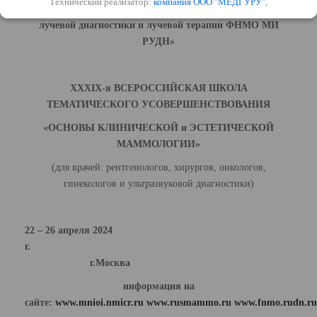
Кафедра «Клинической маммологии,
Технический реализатор:
компания ООО "МЕДГУРУ"
,
лучевой диагностики и лучевой терапии ФНМО МИ
РУДН»
X
XXIX
-я ВСЕРОССИЙСКАЯ ШКОЛА
ТЕМАТИЧЕСКОГО УСОВЕРШЕНСТВОВАНИЯ
«ОСНОВЫ КЛИНИЧЕСКОЙ и ЭСТЕТИЧЕСКОЙ
МАММОЛОГИИ»
(для врачей: рентгенологов, хирургов, онкологов,
гинекологов и ультразвуковой диагностики)
22 – 26 апреля 2024
г
г.Москва
информация на
сайте:
www.mnioi.nmicr.ru
www.rusmammo.ru
www.fnmo.rudn.ru