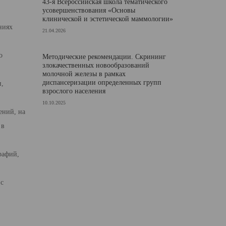
43-я Всероссийская школа тематического
усовершенствования «Основы
клинической и эстетической маммологии»
ниях
21.04.2026
о
Методические рекомендации. Скрининг
злокачественных новообразований
молочной железы в рамках
диспансеризации определенных групп
и,
взрослого населения
10.10.2025
ений, на
 в
рафий,
 с
.