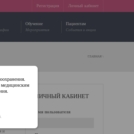
Регистрация
Личный кабинет
Обучение
Пациентам
рафии
Мероприятия
События и акции
ГЛАВНАЯ
\
воохранения.
м медицинским
ния.
ЛИЧНЫЙ КАБИНЕТ
ов между
Имя пользователя
.
я и