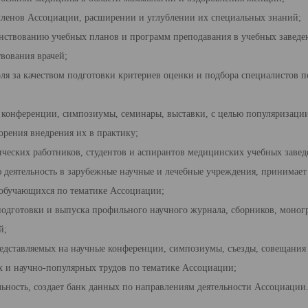
ленов Ассоциации, расшире­нии и углублении их специальных знаний;
енствованию учебных планов и программ преподавания в учебных заведе
вования врачей;
ля за качеством подготовки критериев оценки и подбора специалистов п
ы конференции, симпозиумы, семинары, выставки, с целью популяризаци
орения внедрения их в практику;
ческих работников, студен­тов и аспирантов медицинских учебных завед
 деятельность в зарубежные научные и лечебные учреждения, принимает
обу­чающихся по тематике Ассоциации;
подготовки и выпуска про­фильного научного журнала, сборников, моног
й;
редставляемых на научные конференции, симпозиумы, съезды, совещания
 и научно-популярных трудов по тематике Ассоциации;
ьность, создает банк дан­ных по направлениям деятельности Ассоциации