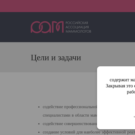
Цели и задачи
содержит ма
Закрывая это
ЦЕЛИ И
раб
1.
Це
содействие профессиональной консолидации, укр
специалистами в об­ласти маммологии;
содействие совершенствованию деятельности по 
создание условий для наиболее эффективной реал