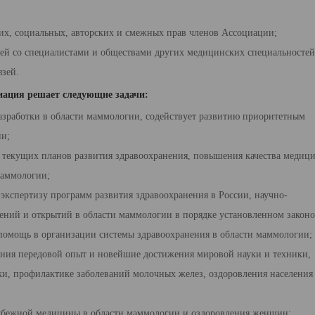
их, социальных, авторских и смежных прав членов Ассоциации;
ей со специалистами и обществами других медицинских специальностей
язей.
иация решает следующие задачи:
азработки в области маммо­логии, содействует развитию приоритетным
ии;
и текущих планов развития здравоохранения, повышения качества медиц
маммологии;
кспертизу программ раз­вития здравоохранения в России, научно-
тений и открытий в области маммологии в порядке установ­ленном законо
помощь в организации сис­темы здравоохранения в области маммологии;
ения передовой опыт и но­вейшие достижения мировой науки и техники,
ки, профилактике заболеваний молочных желез, оздоровле­ния населения
рубежной медицины в области маммологии и оздоровления женщин;