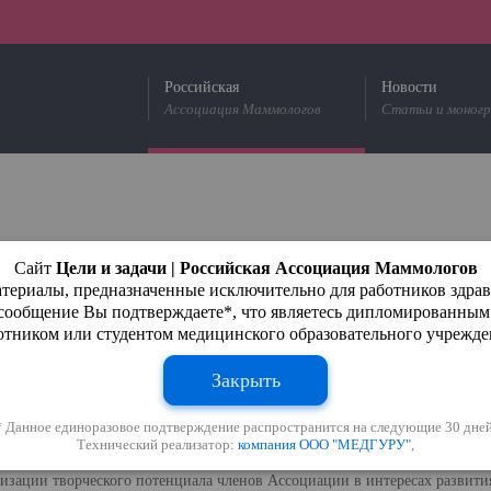
Российская
Новости
Ассоциация Маммологов
Статьи и моног
Сайт
Цели и задачи | Российская Ассоциация Маммологов
териалы, предназначенные исключительно для работников здра
 сообщение Вы подтверждаете*, что являетесь дипломированны
 ЗАДАЧИ АССОЦИАЦИИ
отником или студентом медицинского образовательного учрежде
лями Ассоциации являются:
Закрыть
еплению и развитию про­фессиональных связей и гуманитарных контакт
* Данное единоразовое подтверждение распространится на следующие 30 дней
Технический реализатор:
компания ООО "МЕДГУРУ"
,
вопросам развития всех аспектов, касающихся маммологии;
изации творческого потенциала членов Ассоциации в интересах развити