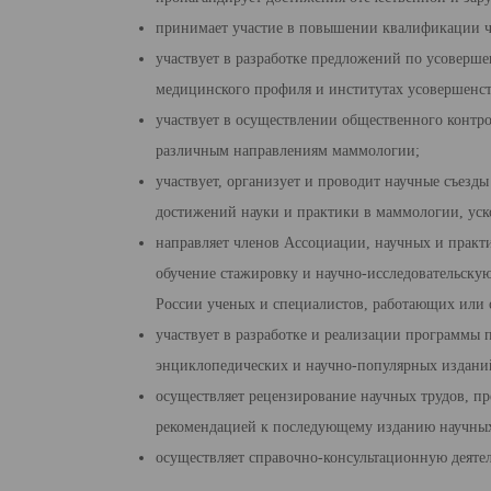
принимает участие в повышении квалификации ч
участвует в разработке предложений по усоверш
медицинского профиля и ин­ститутах усовершенст
участвует в осуществлении общественного контро
различным направлениям мам­мологии;
участвует, организует и проводит научные съезд
достижений науки и практики в маммологии, уск
направляет членов Ассоциации, научных и практи
обучение стажировку и научно-исследовательскую
России ученых и специалистов, работающих или 
участвует в разработке и реализации программы 
энциклопедических и на­учно-популярных издани
осуществляет рецензирование научных трудов, п
рекомендацией к последую­щему изданию научных
осуществляет справочно-консультационную деятел