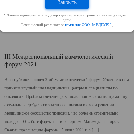
Закрыть
МАТЕРИАЛЫ МЕРОПРИЯТИЙ
* Данное единоразовое подтверждение распространится на следующие 30
дней.
ПОДРОБНЕЕ
Технический реализатор:
компания ООО "МЕДГУРУ"
,
III Межрегиональный маммологический
форум 2021
В республике прошел 3-ий маммологический форум. Участие в нём
приняли крупнейшие медицинские центры и специалисты по
онкологии. Проблема лечения рака молочной железы по-прежнему
актуальна и требует современного подхода в своем решении.
Медицинское сообщество тревожит, что болезнь стремительно
молодеет. О работе форума — в репортаже Магомеда Баширова.
Скачать презентацию форума 5 июня 2021 г. в […]