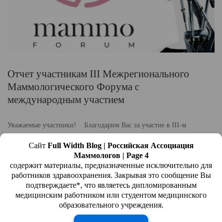
Отчет участникам III Межрегионального
Маммологического Форума с
международным участием
Уважаемые участники! Благодарим Вас за участие в III-м
Межрегиональном Маммологическом Форуме с международным
Сайт
Full Width Blog | Российская Ассоциация
участие. Мы признательны Вам за Ваше неравнодушие и Ваше
Маммологов | Page 4
содержит материалы, предназначенные исключительно для
стремление вместе с нами расти и совершенствоваться в наше
работников здравоохранения. Закрывая это сообщение Вы
нелегкую, но в то же время очень важную работу. В качестве
подтверждаете*, что являетесь дипломированным
медицинским работником или студентом медицинского
признательности за Ваше участие хотим поделится самыми
образовательного учреждения.
интересными моментами нашего Форума в […]