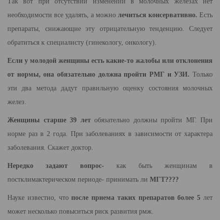
Так вот при отсутствии изменений в молочных железах нет
необходимости все удалять, а можно
лечиться консервативно.
Есть
препараты, снижающие эту отрицательную тенденцию. Следует
обратиться к специалисту (гинекологу, онкологу).
Если у молодой женщины есть какие-то жалобы или отклонения
от нормы, она обязательно должна пройти РМГ и УЗИ.
Только
эти два метода дадут правильную оценку состояния молочных
желез.
Женщины старше 39 лет
обязательно должны пройти МГ. При
норме раз в 2 года. При заболеваниях в зависимости от характера
заболевания. Скажет доктор.
Нередко задают вопрос-
как быть женщинам в
постклимактерическом периоде- принимать ли
МГТ????
Науке известно, что
после приема таких препаратов более 5
лет
может несколько повыситься риск развития рмж.