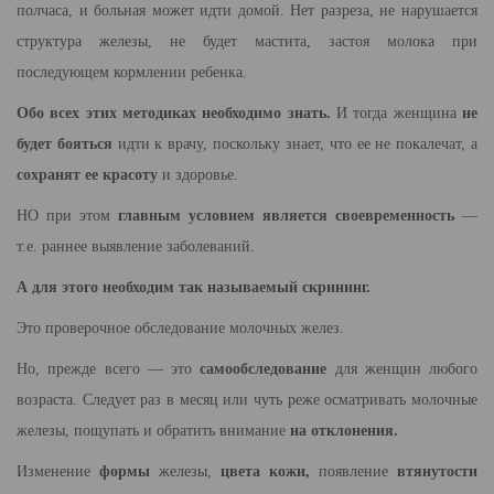
полчаса, и больная может идти домой. Нет разреза, не нарушается
структура железы, не будет мастита, застоя молока при
последующем кормлении ребенка.
Обо всех этих методиках необходимо знать.
И тогда женщина
не
будет бояться
идти к врачу, поскольку знает, что ее не покалечат, а
сохранят ее красоту
и здоровье.
НО при этом
главным условием является своевременность
—
т.е. раннее выявление заболеваний.
А для этого необходим так называемый скрининг.
Это проверочное обследование молочных желез.
Но, прежде всего — это
самообследование
для женщин любого
возраста. Следует раз в месяц или чуть реже осматривать молочные
железы, пощупать и обратить внимание
на отклонения.
Изменение
формы
железы,
цвета кожи,
появление
втянутости