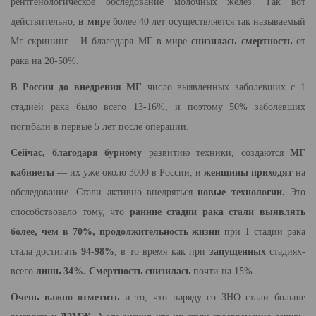
рентгенологическое обследование молочных желез. Так вот
действительно,
в мире
более 40 лет осуществляется так называемый
Мг скрининг . И благодаря МГ в мире
снизилась
смертность
от
рака на 20-50%.
В России до внедрения МГ
число выявленных заболевших с 1
стадией рака было всего 13-16%, и поэтому 50% заболевших
погибали в первые 5 лет после операции.
Сейчас, благодаря бурному
развитию техники, создаются
МГ
кабинеты
— их уже около 3000 в России, и
женщины приходят
на
обследование. Стали активно внедряться
новые технологии.
Это
способствовало тому, что
ранние стадии рака стали выявлять
более, чем в 70%, продолжительность жизни
при 1 стадии рака
стала достигать
94-98%
, в то время как при
запущенных
стадиях-
всего
лишь 34%. Смертность снизилась
почти на 15%.
Очень важно отметить
и то, что наряду со ЗНО стали больше