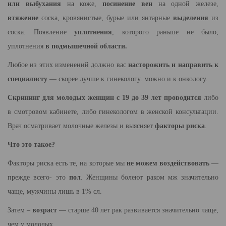
или выбухания
на коже,
посинение вен
на одной железе,
втяжение
соска, кровянистые, бурые или янтарные
выделения
из
соска. Появление
уплотнения
, которого раньше не было,
уплотнения
в подмышечной области.
Любое из этих изменений должно вас
насторожить и направить к
специалисту
— скорее лучше к гинекологу. можно и к онкологу.
Скрининг для молодых женщин с 19 до 39 лет проводится
либо
в смотровом кабинете, либо гинекологом в женской консультации.
Врач осматривает молочные железы и выясняет
факторы риска
.
Что это такое?
Факторы риска есть те, на которые мы
не можем воздействовать
—
прежде всего- это
пол
. Женщины болеют раком мж значительно
чаще, мужчины лишь в 1% сл.
Затем –
возраст
— старше 40 лет рак развивается значительно чаще,
чем у молодых.