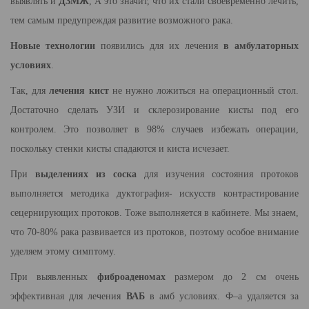
выявлять и
ДЗМЖ
, А это значит, что их стали своевременно лечить,
тем самым предупреждая развитие возможного рака.
Новые технологии
появились для их лечения
в амбулаторных
условиях
.
Так, для
лечения кист
не нужно ложиться на операционный стол.
Достаточно сделать УЗИ и склерозирование кисты под его
контролем. Это позволяет в 98% случаев избежать операции,
поскольку стенки кисты спадаются и киста исчезает.
При
выделениях из соска
для изучения состояния протоков
выполняется методика дуктография- искусств контрастирование
сецернирующих протоков. Тоже выполняется в кабинете. Мы знаем,
что 70-80% рака развивается из протоков, поэтому особое внимание
уделяем этому симптому.
При выявленных
фиброаденомах
размером до 2 см очень
эффективная для лечения
ВАБ
в амб условиях. Ф–а удаляется за