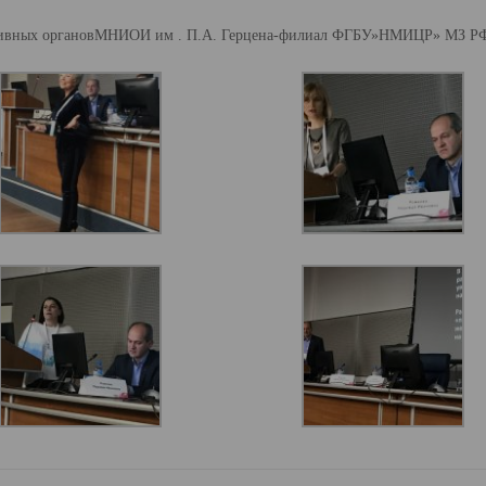
ктивных органовМНИОИ им . П.А. Герцена-филиал ФГБУ»НМИЦР» МЗ Р