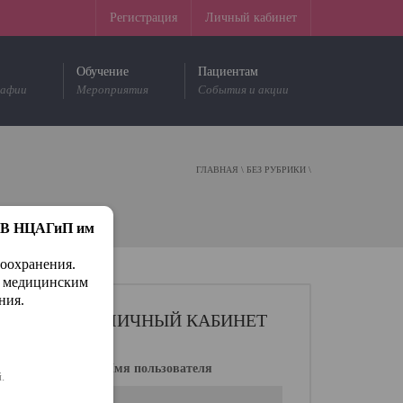
Регистрация
Личный кабинет
Обучение
Пациентам
рафии
Мероприятия
События и акции
ГЛАВНАЯ
\
БЕЗ РУБРИКИ
\
г. В НЦАГиП им
воохранения.
м медицинским
ния.
ЛИЧНЫЙ КАБИНЕТ
Имя пользователя
.