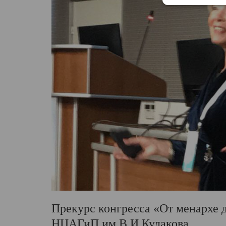
Прекурс конгресса «От менархе д
НЦАГиП им В.И.Кулакова