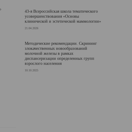
Ф
43-я Всероссийская школа тематического
усовершенствования «Основы
клинической и эстетической маммологии»
21.04.2026
Методические рекомендации. Скрининг
злокачественных новообразований
молочной железы в рамках
диспансеризации определенных групп
взрослого населения
10.10.2025