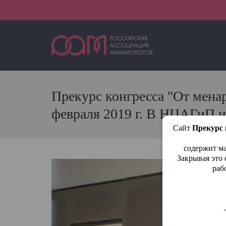
Прекурс конгресса "От менар
февраля 2019 г. В НЦАГиП и
Сайт
Прекурс 
содержит ма
Закрывая это
раб