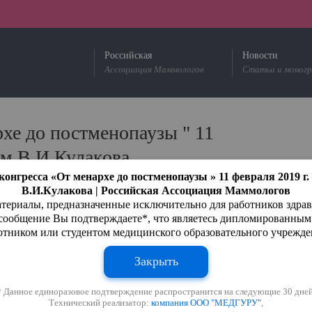
Российская
Новости
Ассоциация Маммологов
Статьи и моног
хе до постменопаузы " 11
м В.И.Кулакова
конгресса «От менархе до постменопаузы » 11 февраля 2019 
В.И.Кулакова | Российская Ассоциация Маммологов
териалы, предназначенные исключительно для работников здра
 сообщение Вы подтверждаете*, что являетесь дипломированны
отником или студентом медицинского образовательного учрежде
Закрыть
* Данное единоразовое подтверждение распространится на следующие 30 дней
Технический реализатор:
компания ООО "МЕДГУРУ"
,