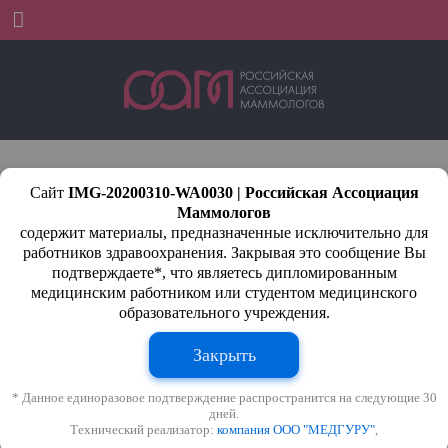
Menu
IMG-20200310-WA0030
Сайт
IMG-20200310-WA0030 | Российская Ассоциация
Маммологов
содержит материалы, предназначенные исключительно для
работников здравоохранения. Закрывая это сообщение Вы
подтверждаете*, что являетесь дипломированным
медицинским работником или студентом медицинского
образовательного учреждения.
Закрыть
* Данное единоразовое подтверждение распространится на следующие 30
дней.
Технический реализатор:
компания ООО "МЕДГУРУ"
,