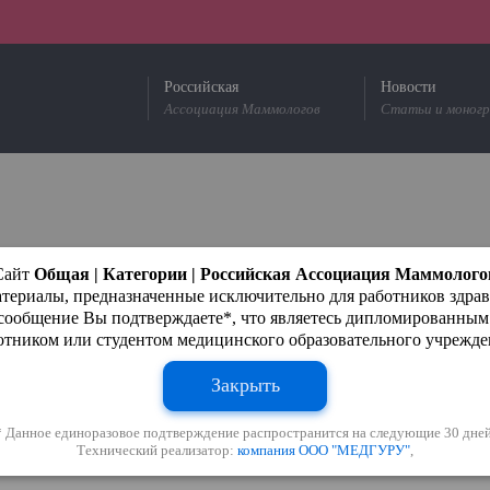
Российская
Новости
Ассоциация Маммологов
Статьи и моног
Сайт
Общая | Категории | Российская Ассоциация Маммолого
териалы, предназначенные исключительно для работников здра
 сообщение Вы подтверждаете*, что являетесь дипломированны
отником или студентом медицинского образовательного учрежде
Закрыть
* Данное единоразовое подтверждение распространится на следующие 30 дней
Технический реализатор:
компания ООО "МЕДГУРУ"
,