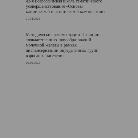
43-я Всероссийская школа тематического
усовершенствования «Основы
клинической и эстетической маммологии»
21.04.2026
Методические рекомендации. Скрининг
злокачественных новообразований
молочной железы в рамках
диспансеризации определенных групп
взрослого населения
10.10.2025