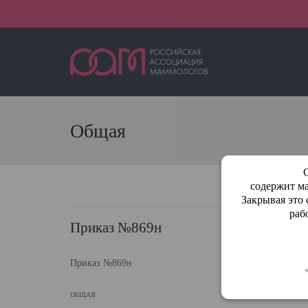
Общая
содержит ма
Закрывая это
раб
Приказ №869н
Приказ №869н
ОБЩАЯ