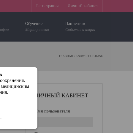
Регистрация
Личный кабинет
Обучение
Пациентам
рафии
Мероприятия
События и акции
ГЛАВНАЯ
\
KNOWLEDGE-BASE
в
воохранения.
м медицинским
ния.
ЛИЧНЫЙ КАБИНЕТ
Имя пользователя
.